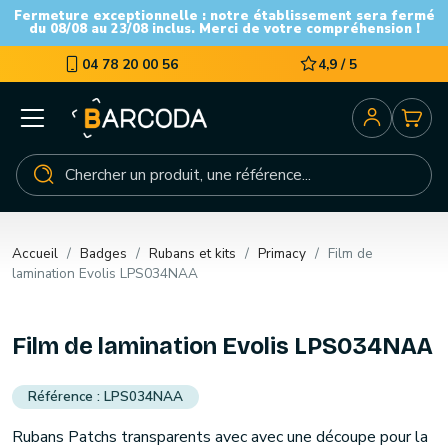
Fermeture exceptionnelle : notre établissement sera fermé
du 08/08 au 23/08 inclus. Merci de votre compréhension !
04 78 20 00 56
4,9 / 5
Accueil
Badges
Rubans et kits
Primacy
Film de
lamination Evolis LPS034NAA
Film de lamination Evolis LPS034NAA
LPS034NAA
Rubans Patchs transparents avec avec une découpe pour la