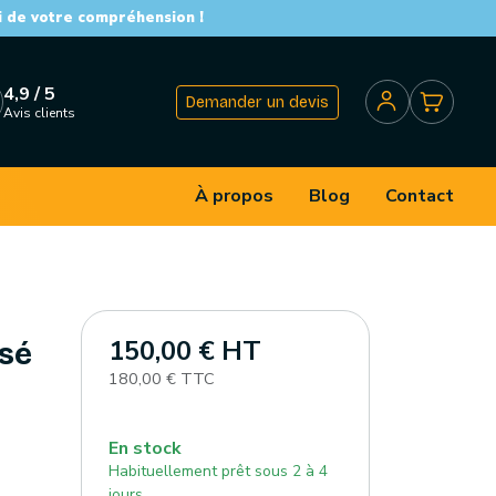
i de votre compréhension !
4,9 / 5
Demander un devis
Avis clients
À propos
Blog
Contact
150,00 € HT
isé
180,00 € TTC
En stock
Habituellement prêt sous 2 à 4
jours