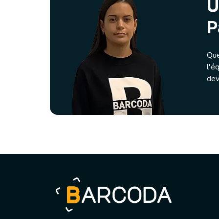
U
P
Que
l'é
dev