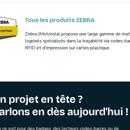
Tous les produits ZEBRA
Zebra (Motorola) propose une large gamme de maté
logiciels spécialisés dans la traçabilité via codes-ba
RFID et d'impression sur cartes plastique.
n projet en tête ?
arlons en dès aujourd'hui !
 ce soit pour des badges, des lecteurs codes-barres ou de