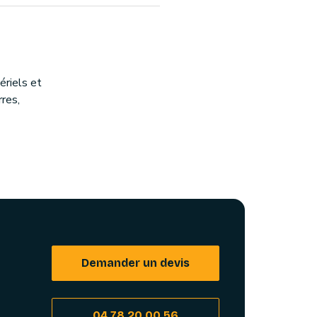
riels et
rres,
Demander un devis
04 78 20 00 56