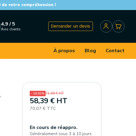
i de votre compréhension !
4,9 / 5
Demander un devis
Avis clients
À propos
Blog
Contact
,
71,66 € HT
- 18,52%
58,39 € HT
70,07 € TTC
En cours de réappro.
Généralement sous 3 à 10 jours