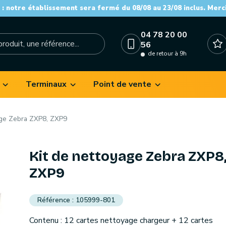
: notre établissement sera fermé du 08/08 au 23/08 inclus. Merc
04 78 20 00
56
de retour à 9h
Terminaux
Point de vente
age Zebra ZXP8, ZXP9
Kit de nettoyage Zebra ZXP8
ZXP9
105999-801
Contenu : 12 cartes nettoyage chargeur + 12 cartes