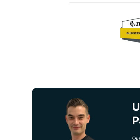
U
P
Que