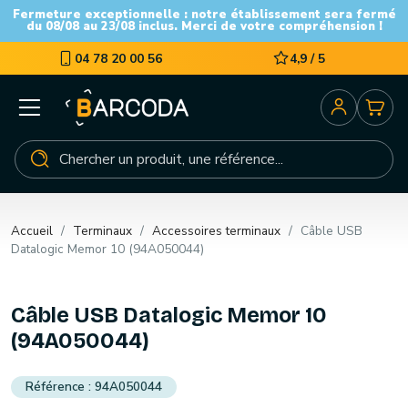
Fermeture exceptionnelle : notre établissement sera fermé
du 08/08 au 23/08 inclus. Merci de votre compréhension !
04 78 20 00 56
4,9 / 5
Accueil
Terminaux
Accessoires terminaux
Câble USB
Datalogic Memor 10 (94A050044)
Câble USB Datalogic Memor 10
(94A050044)
94A050044