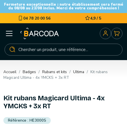
Fermeture exceptionnelle : notre établissement sera fermé
du 08/08 au 23/08 inclus. Merci de votre compréhension !
04 78 20 00 56
4,9 / 5
Accueil
Badges
Rubans et kits
Ultima
Kit rubans
Magicard Ultima - 4x YMCKS + 3x RT
Kit rubans Magicard Ultima - 4x
YMCKS + 3x RT
HE3000S