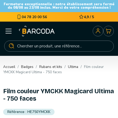
Fermeture exceptionnelle : notre établissement sera fermé
du 08/08 au 23/08 inclus. Merci de votre compréhension !
04 78 20 00 56
4,9 / 5
Accueil
Badges
Rubans et kits
Ultima
Film couleur
YMCKK Magicard Ultima - 750 faces
Film couleur YMCKK Magicard Ultima
- 750 faces
HE750YMCKK