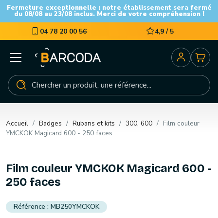
Fermeture exceptionnelle : notre établissement sera fermé
du 08/08 au 23/08 inclus. Merci de votre compréhension !
04 78 20 00 56
4,9 / 5
Accueil
Badges
Rubans et kits
300, 600
Film couleur
YMCKOK Magicard 600 - 250 faces
Film couleur YMCKOK Magicard 600 -
250 faces
MB250YMCKOK