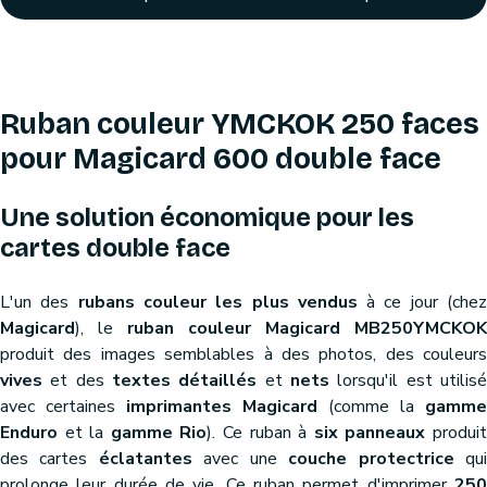
Ruban couleur YMCKOK 250 faces
pour Magicard 600 double face
Une solution économique pour les
cartes double face
L'un des
rubans couleur les plus vendus
à ce jour (che
Magicard
), le
ruban couleur Magicard MB250YMCKOK
produit des images semblables à des photos, des couleurs
vives
et des
textes détaillés
et
nets
lorsqu'il est utilis
avec certaines
imprimantes Magicard
(comme la
gamme
Enduro
et la
gamme Rio
). Ce ruban à
six panneaux
produi
des cartes
éclatantes
avec une
couche protectrice
qu
prolonge leur durée de vie. Ce ruban permet d'imprimer
25