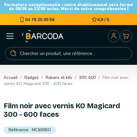
Fermeture exceptionnelle : notre établissement sera fermé
du 08/08 au 23/08 inclus. Merci de votre compréhension !
04 78 20 00 56
4,9 / 5
Accueil
Badges
Rubans et kits
300, 600
Film noir avec
vernis KO Magicard 300 - 600 faces
Film noir avec vernis KO Magicard
300 - 600 faces
MC600KO