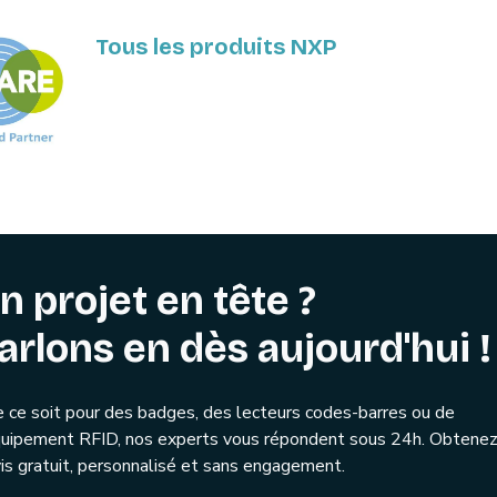
Tous les produits NXP
n projet en tête ?
arlons en dès aujourd'hui !
 ce soit pour des badges, des lecteurs codes-barres ou de
quipement RFID, nos experts vous répondent sous 24h. Obtenez
is gratuit, personnalisé et sans engagement.