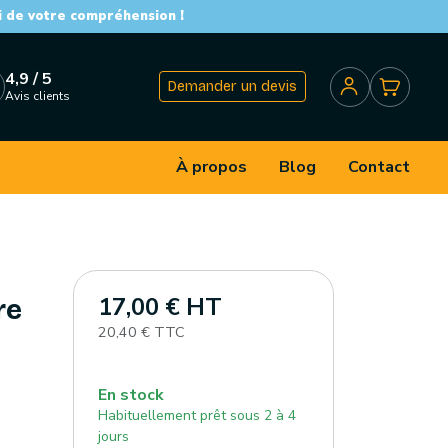
i de votre compréhension !
4,9 / 5
Demander un devis
Avis clients
À propos
Blog
Contact
17,00 € HT
re
20,40 € TTC
En stock
Habituellement prêt sous 2 à 4
jours