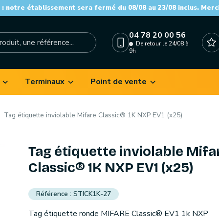
: notre établissement sera fermé du 08/08 au 23/08 inclus. Merc
04 78 20 00 56
De retour le 24/08 à
9h
Terminaux
Point de vente
Tag étiquette inviolable Mifare Classic® 1K NXP EV1 (x25)
Tag étiquette inviolable Mifa
Classic® 1K NXP EV1 (x25)
STICK1K-27
Tag étiquette ronde MIFARE Classic® EV1 1k NXP