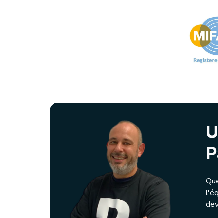
U
P
Que
l'é
dev