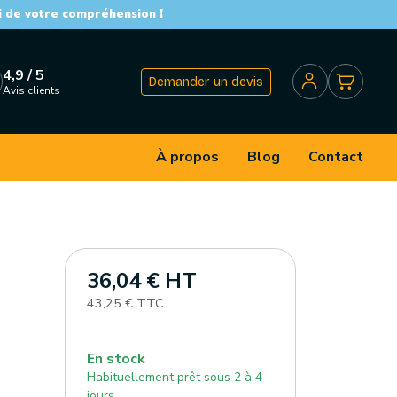
i de votre compréhension !
4,9 / 5
Demander un devis
Avis clients
À propos
Blog
Contact
36,04 € HT
43,25 € TTC
En stock
Habituellement prêt sous 2 à 4
jours