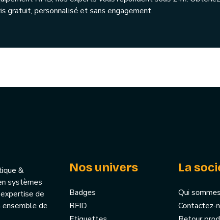
is gratuit, personnalisé et sans engagement.
Nos univers
La soci
tique &
u’en systèmes
Badges
Qui sommes
 expertise de
un ensemble de
RFID
Contactez-
Etiquettes
Retour prod