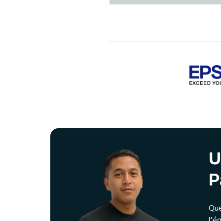
U
P
Que
l'é