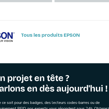
Tous les produits EPSON
n projet en tête ?
arlons en dès aujourd'hui !
 ce soit pour des badges, des lecteurs codes-barres ou de
quipement RFID, nos experts vous répondent sous 24h. Obtenez