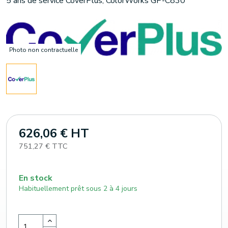
5 ans de service CoverPlus, ColorWorks GP-C830
Photo non contractuelle
626,06 € HT
751,27 € TTC
En stock
Habituellement prêt sous 2 à 4 jours