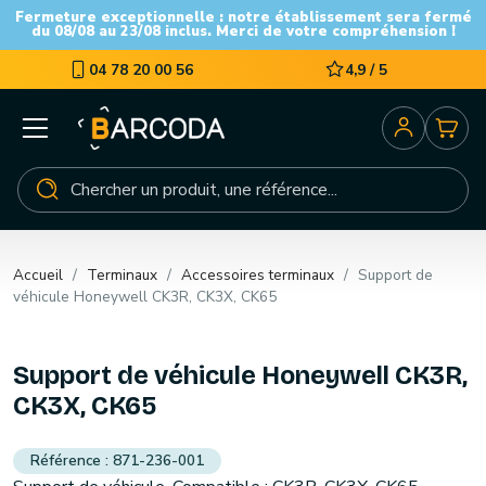
Fermeture exceptionnelle : notre établissement sera fermé
du 08/08 au 23/08 inclus. Merci de votre compréhension !
04 78 20 00 56
4,9 / 5
Accueil
Terminaux
Accessoires terminaux
Support de
véhicule Honeywell CK3R, CK3X, CK65
Support de véhicule Honeywell CK3R,
CK3X, CK65
871-236-001