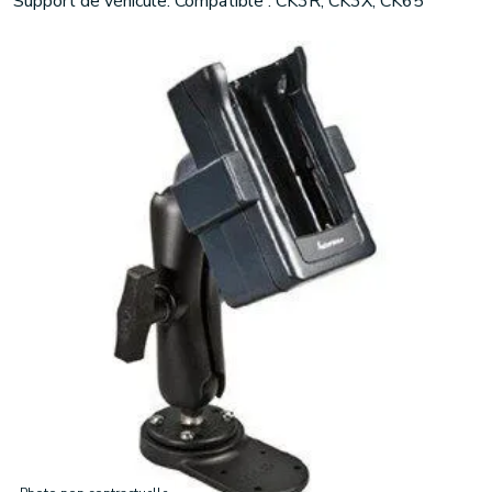
Support de véhicule. Compatible : CK3R, CK3X, CK65