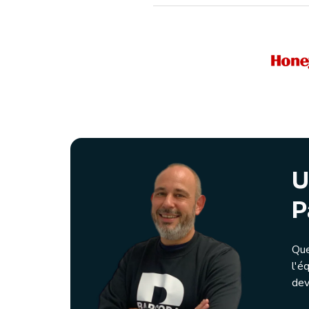
U
P
Que
l'é
dev