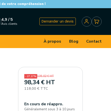
i de votre compréhension !
4,9 / 5
Demander un devis
Avis clients
À propos
Blog
Contact
135,02 € HT
- 27,17%
98,34 € HT
118,00 € TTC
En cours de réappro.
Généralement sous 3 à 10 jours