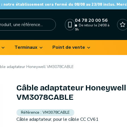
: notre établissement sera fermé du 08/08 au 23/08 inclus. Merc
04 78 20 00 56
De retour le 24/08 à
9h
Terminaux
Point de vente
ble adaptateur Honeywell VM3078CABLE
Câble adaptateur Honeywell
VM3078CABLE
VM3078CABLE
Câble adaptateur, pour le câble CC CV61