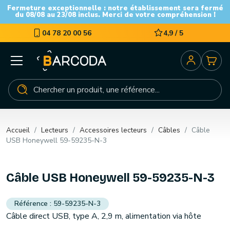
Fermeture exceptionnelle : notre établissement sera fermé
du 08/08 au 23/08 inclus. Merci de votre compréhension !
04 78 20 00 56
4,9 / 5
Accueil
Lecteurs
Accessoires lecteurs
Câbles
Câble
USB Honeywell 59-59235-N-3
Câble USB Honeywell 59-59235-N-3
59-59235-N-3
Câble direct USB, type A, 2,9 m, alimentation via hôte