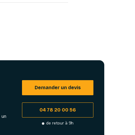
Demander un devis
04 78 20 00 56
 un
de retour à 9h