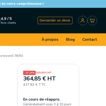
i de votre compréhension !
4,9 / 5
Demander un devis
Avis clients
À propos
Blog
Contact
Honeywell 8680i
500,89 € HT
- 27,16%
364,85 € HT
437,82 € TTC
En cours de réappro.
Généralement sous 3 à 10 jours