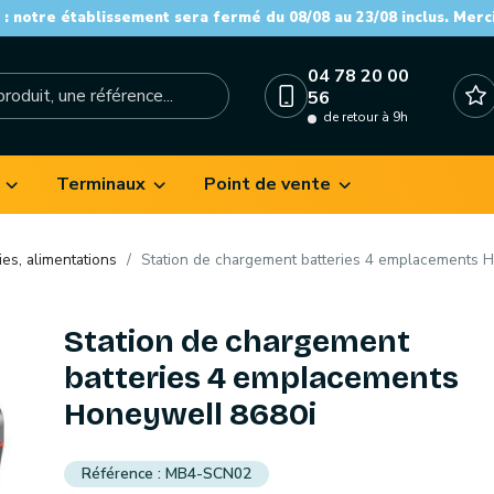
: notre établissement sera fermé du 08/08 au 23/08 inclus. Merc
04 78 20 00
56
de retour à 9h
Terminaux
Point de vente
ies, alimentations
Station de chargement batteries 4 emplacements 
Station de chargement
batteries 4 emplacements
Honeywell 8680i
MB4-SCN02