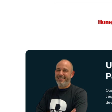
U
P
Que
l'é
dev