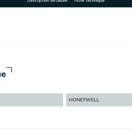
Description détaillée
Fiche technique
ue
HONEYWELL