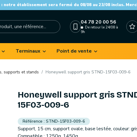
: notre établissement sera fermé du 08/08 au 23/08 inclus. Merc
04 78 20 00 56
De retour le 24/08 à
9h
Terminaux
Point de vente
s, supports et stands
Honeywell support gris STND-15F03-009-6
Honeywell support gris STN
15F03-009-6
STND-15F03-009-6
Support, 15 cm, support ovale, base lestée, couleur: gri
Compatible : 1250g, 1450g