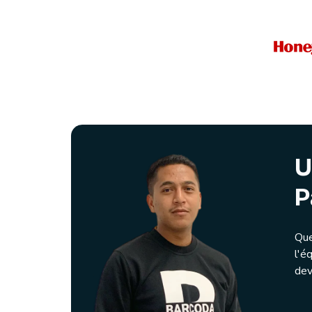
U
P
Que
l'é
dev