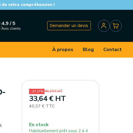
i de votre compréhension !
4,9 / 5
Demander un devis
Avis clients
À propos
Blog
Contact
D-
46,19 € HT
- 27,17%
33,64 € HT
40,37 € TTC
En stock
s.
Habituellement prêt sous 2 à 4