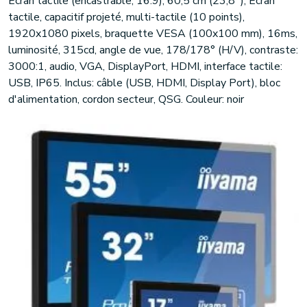
Ecran tactile (encastrable, 16:9), 60,5 cm (23,8''), Ecran
tactile, capacitif projeté, multi-tactile (10 points),
1920x1080 pixels, braquette VESA (100x100 mm), 16ms,
luminosité, 315cd, angle de vue, 178/178° (H/V), contraste:
3000:1, audio, VGA, DisplayPort, HDMI, interface tactile:
USB, IP65. Inclus: câble (USB, HDMI, Display Port), bloc
d'alimentation, cordon secteur, QSG. Couleur: noir