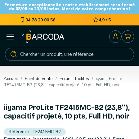
Fermeture exceptionnelle : notre établissement sera fermé
du 08/08 au 23/08 inclus. Merci de votre compréhension !
04 78 20 00 56
4,9 / 5
Accueil
Point de vente
Ecrans Tactiles
iiyama ProLite
TF2415MC-B2 (23,8''), capacitif projeté, 10 pts, Full HD, noir
iiyama ProLite TF2415MC-B2 (23,8''),
capacitif projeté, 10 pts, Full HD, noir
TF2415MC-B2