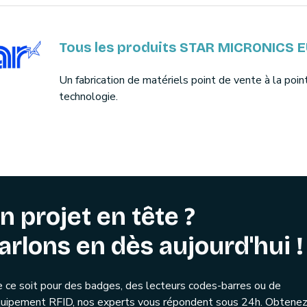
Tous les produits STAR MICRONICS 
Un fabrication de matériels point de vente à la poin
technologie.
n projet en tête ?
arlons en dès aujourd'hui !
 ce soit pour des badges, des lecteurs codes-barres ou de
quipement RFID, nos experts vous répondent sous 24h. Obtenez