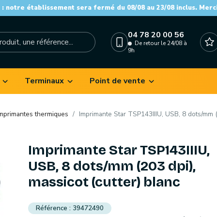
: notre établissement sera fermé du 08/08 au 23/08 inclus. Merc
04 78 20 00 56
De retour le 24/08 à
9h
Terminaux
Point de vente
mprimantes thermiques
Imprimante Star TSP143IIIU, USB, 8 dots/mm (2
Imprimante Star TSP143IIIU,
USB, 8 dots/mm (203 dpi),
massicot (cutter) blanc
39472490