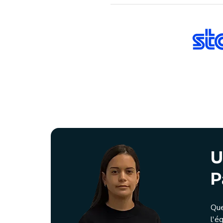
U
P
Que
l'é