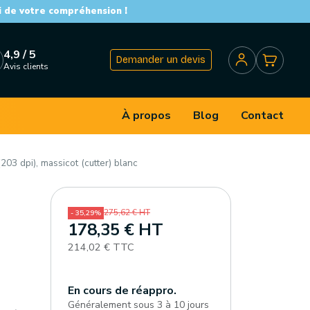
i de votre compréhension !
4,9 / 5
Demander un devis
Avis clients
À propos
Blog
Contact
03 dpi), massicot (cutter) blanc
275,62 € HT
- 35,29%
178,35 € HT
214,02 € TTC
En cours de réappro.
Généralement sous 3 à 10 jours