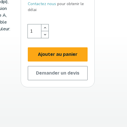
dpi),
Contactez nous
pour obtenir le
sion
délai
e A,
âble
uleur:
Ajouter au panier
Demander un devis