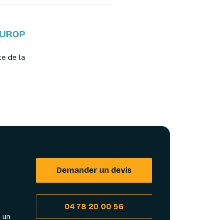
EUROP
te de la
Demander un devis
04 78 20 00 56
 un