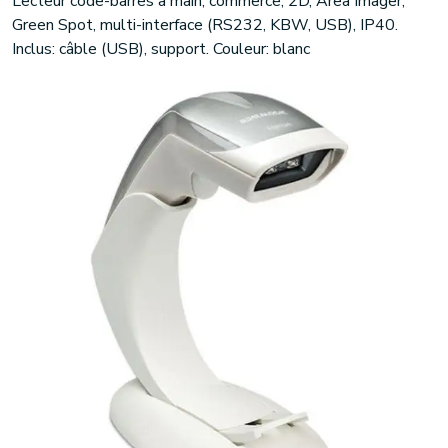
Lecteur code-barres à main, commerce, 2D, Area Imager,
Green Spot, multi-interface (RS232, KBW, USB), IP40.
Inclus: câble (USB), support. Couleur: blanc