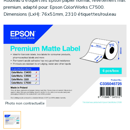
Rouleau d'étiquettes Epson papier normal, revêtement mat
premium, adapté pour: Epson ColorWorks C7500.
Dimensions (LxH): 76x51mm, 2310 étiquettes/rouleau
Photo non contractuelle