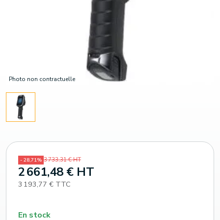
Photo non contractuelle
3 733,31 € HT
- 28,71%
2 661,48 € HT
3 193,77 € TTC
En stock