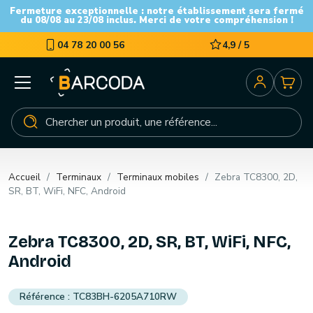
Fermeture exceptionnelle : notre établissement sera fermé
du 08/08 au 23/08 inclus. Merci de votre compréhension !
04 78 20 00 56
4,9 / 5
Accueil
Terminaux
Terminaux mobiles
Zebra TC8300, 2D,
SR, BT, WiFi, NFC, Android
Zebra TC8300, 2D, SR, BT, WiFi, NFC,
Android
TC83BH-6205A710RW