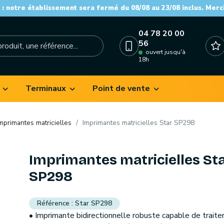
: notre établissement sera fermé du 08/08 au 23/08 inclus. Merc
04 78 20 00
56
ouvert jusqu'à
18h
Terminaux
Point de vente
mprimantes matricielles
Imprimantes matricielles Star SP298
Imprimantes matricielles St
SP298
Star SP298
• Imprimante bidirectionnelle robuste capable de traiter