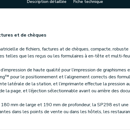
Description détaillée
Fiche technique
ctures et de chèques
icielle de fichiers, factures at de chèques, compacte, robuste e
es telles que les reçus ou les formulaires à en-tête et multi-feui
’impression de haute qualité pour l’impression de graphismes e
ng™ pour le positionnement et l’alignement corrects des formula
nte latérale de la station, et l’imprimante effectue la pressio
de la page, et l’éjection sélectionnable avant ou arrière des doc
 180 mm de large et 190 mm de profondeur, la SP298 est une 
tes dans les points de vente ou dans les hôtels, les restauran