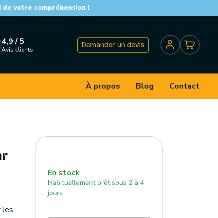
i de votre compréhension !
4,9 / 5
Demander un devis
Avis clients
À propos
Blog
Contact
ar
En stock
Habituellement prêt sous 2 à 4
jours
 les