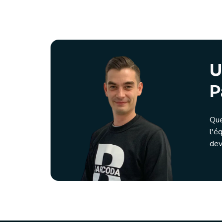
U
P
Que
l'é
dev