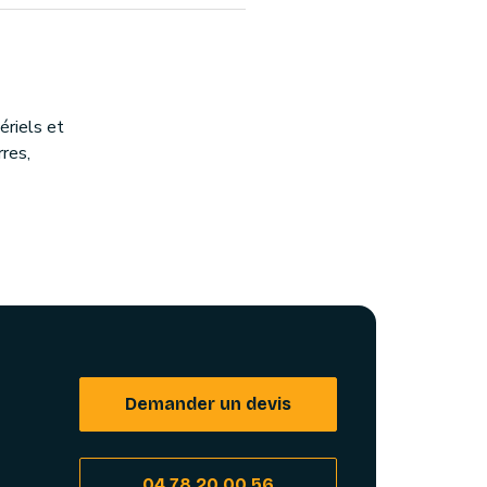
riels et
rres,
Demander un devis
04 78 20 00 56