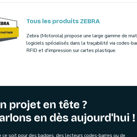
Tous les produits ZEBRA
Zebra (Motorola) propose une large gamme de maté
logiciels spécialisés dans la traçabilité via codes-ba
RFID et d'impression sur cartes plastique.
n projet en tête ?
arlons en dès aujourd'hui !
 ce soit pour des badges, des lecteurs codes-barres ou de