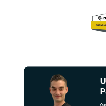
U
P
Que