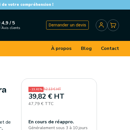
i de votre compréhension !
4,9 / 5
Demander un devis
Avis clients
À propos
Blog
Contact
ra
52,13 € HT
- 23,61%
39,82 € HT
47,79 € TTC
En cours de réappro.
met de
Généralement sous 3 à 10 jours
C-