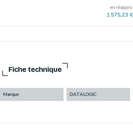
en réappro.
Prix
1 575,23 €
Fiche technique
Marque
DATALOGIC