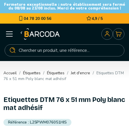
Fermeture exceptionnelle : notre établissement sera fermé
du 08/08 au 23/08 inclus. Merci de votre compréhension !
04 78 20 00 56
4,9 / 5
Accueil
Étiquettes
Étiquettes
Jet d'encre
Etiquettes DTM
76 x 51 mm Poly blanc mat adhésif
Etiquettes DTM 76 x 51 mm Poly blanc
mat adhésif
L25PWM076051HIS