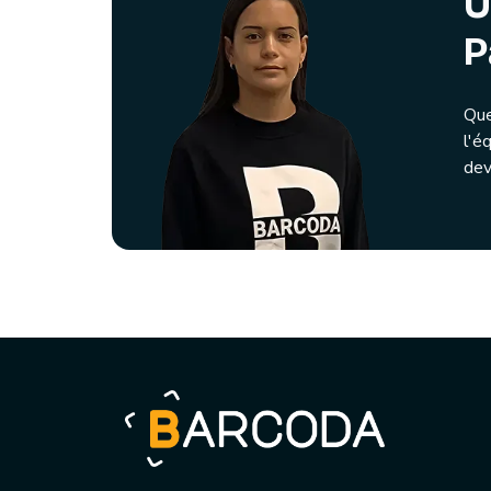
U
P
Que
l'é
dev