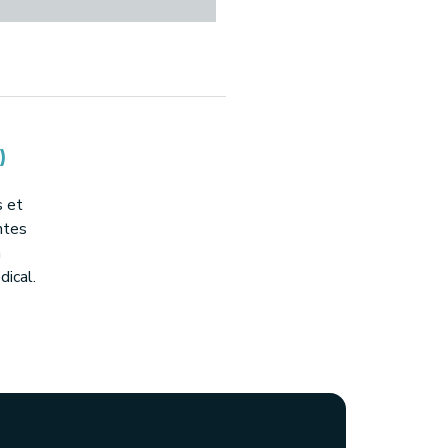
)
s et
ntes
n
dical.