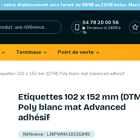
: notre établissement sera fermé du 08/08 au 23/08 inclus. Merc
04 78 20 00 56
De retour le 24/08 à
9h
Terminaux
Point de vente
tiquettes 102 x 152 mm (DTM) Poly blanc mat Advanced adhésif
Etiquettes 102 x 152 mm (DT
Poly blanc mat Advanced
adhésif
L36PWMA102152HIS