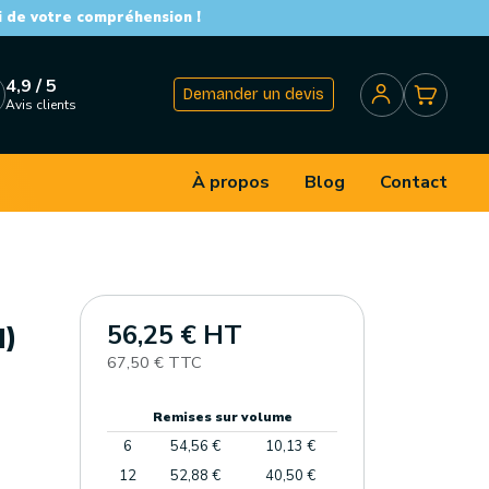
i de votre compréhension !
4,9 / 5
Demander un devis
Avis clients
À propos
Blog
Contact
56,25 € HT
M)
67,50 € TTC
Remises sur volume
6
54,56 €
10,13 €
12
52,88 €
40,50 €