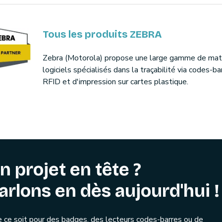
Tous les produits ZEBRA
Zebra (Motorola) propose une large gamme de maté
logiciels spécialisés dans la traçabilité via codes-ba
RFID et d'impression sur cartes plastique.
n projet en tête ?
arlons en dès aujourd'hui !
 ce soit pour des badges, des lecteurs codes-barres ou de