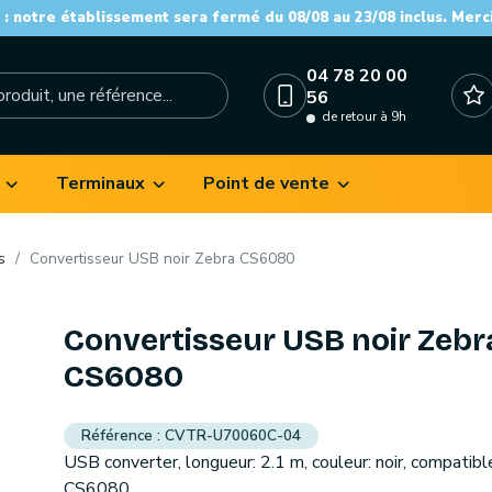
: notre établissement sera fermé du 08/08 au 23/08 inclus. Merc
04 78 20 00
56
de retour à 9h
Terminaux
Point de vente
s
Convertisseur USB noir Zebra CS6080
Convertisseur USB noir Zebr
CS6080
CVTR-U70060C-04
USB converter, longueur: 2.1 m, couleur: noir, compatibl
CS6080