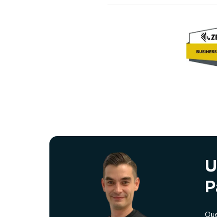
U
P
Que