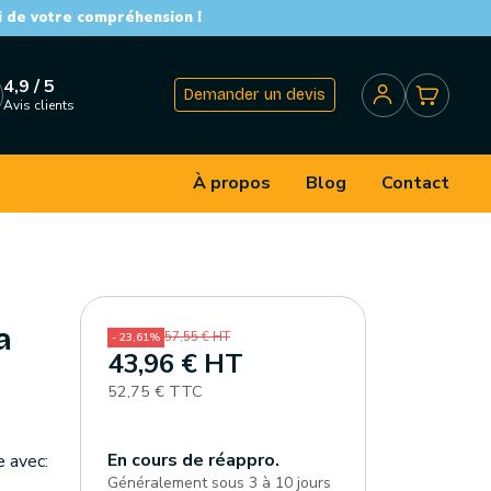
i de votre compréhension !
4,9 / 5
Demander un devis
Avis clients
À propos
Blog
Contact
a
57,55 € HT
- 23,61%
43,96 € HT
52,75 € TTC
En cours de réappro.
e avec:
Généralement sous 3 à 10 jours