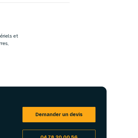
riels et
rres,
Demander un devis
04 78 20 00 56