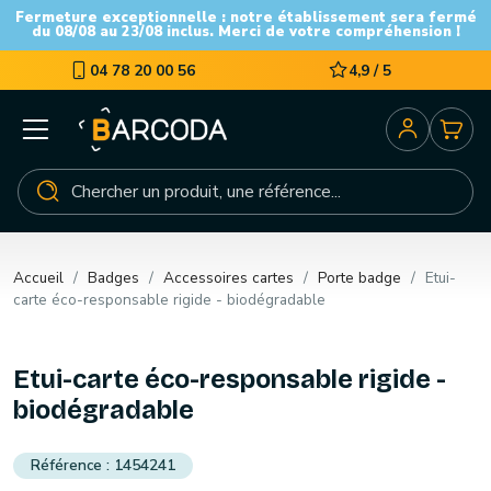
Fermeture exceptionnelle : notre établissement sera fermé
du 08/08 au 23/08 inclus. Merci de votre compréhension !
04 78 20 00 56
4,9 / 5
Accueil
Badges
Accessoires cartes
Porte badge
Etui-
carte éco-responsable rigide - biodégradable
Etui-carte éco-responsable rigide -
biodégradable
1454241