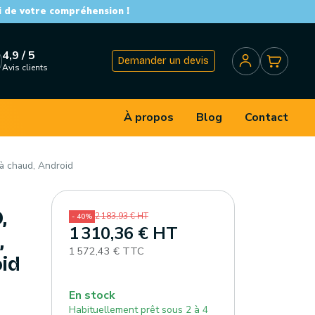
i de votre compréhension !
4,9 / 5
Demander un devis
Avis clients
À propos
Blog
Contact
à chaud, Android
,
2 183,93 € HT
- 40%
1 310,36 € HT
,
1 572,43 € TTC
oid
En stock
Habituellement prêt sous 2 à 4