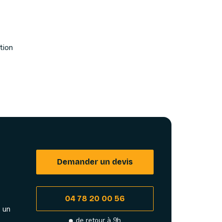
tion
Demander un devis
04 78 20 00 56
 un
de retour à 9h