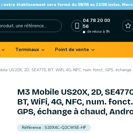
: notre établissement sera fermé du 08/08 au 23/08 inclus. Merc
04 78 20 00
56
de retour à 9h
Terminaux
Point de vente
bile US20X, 2D, SE4770, BT, WiFi, 4G, NFC, num. fonct., GPS, échange 
M3 Mobile US20X, 2D, SE4770
BT, WiFi, 4G, NFC, num. fonct.
GPS, échange à chaud, Andr
S20X4C-Q2CWSE-HF