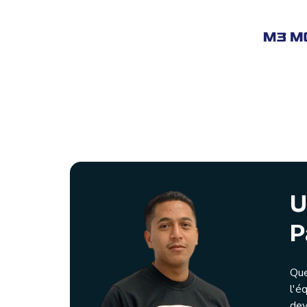
U
P
Que
l'é
dev