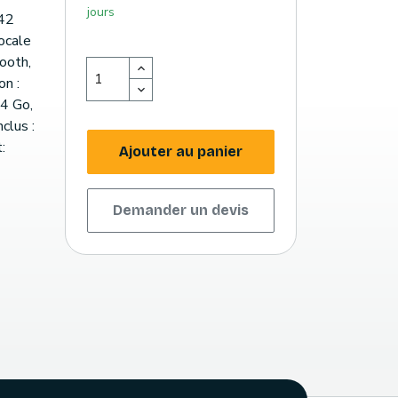
jours
(42
ocale
ooth,
on :
4 Go,
clus :
:
Ajouter au panier
Demander un devis