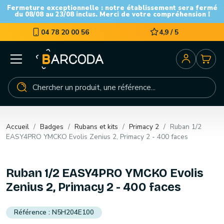
Fermeture exceptionnelle : notre établissement sera fermé
du 08/08 au 23/08 inclus. Merci de votre compréhension !
04 78 20 00 56
4,9 / 5
Accueil
Badges
Rubans et kits
Primacy 2
Ruban 1/2
EASY4PRO YMCKO Evolis Zenius 2, Primacy 2 - 400 faces
Ruban 1/2 EASY4PRO YMCKO Evolis
Zenius 2, Primacy 2 - 400 faces
N5H204E100