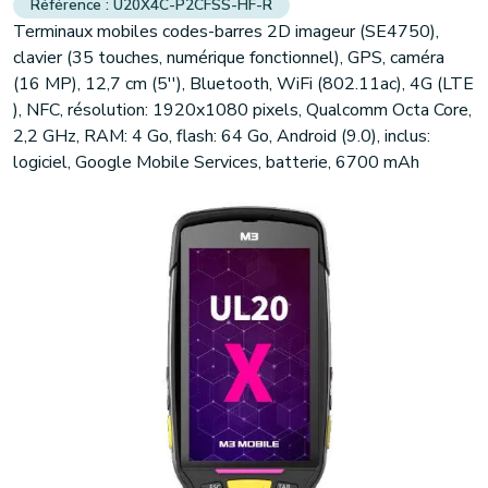
U20X4C-P2CFSS-HF-R
Terminaux mobiles codes-barres 2D imageur (SE4750),
clavier (35 touches, numérique fonctionnel), GPS, caméra
(16 MP), 12,7 cm (5''), Bluetooth, WiFi (802.11ac), 4G (LTE
), NFC, résolution: 1920x1080 pixels, Qualcomm Octa Core,
2,2 GHz, RAM: 4 Go, flash: 64 Go, Android (9.0), inclus:
logiciel, Google Mobile Services, batterie, 6700 mAh