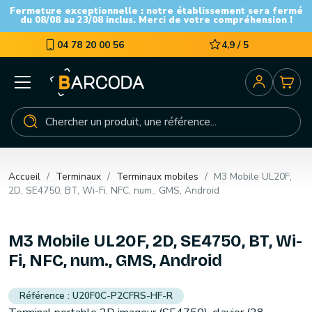
Fermeture exceptionnelle : notre établissement sera fermé
du 08/08 au 23/08 inclus. Merci de votre compréhension !
04 78 20 00 56
4,9 / 5
Accueil
Terminaux
Terminaux mobiles
M3 Mobile UL20F,
2D, SE4750, BT, Wi-Fi, NFC, num., GMS, Android
M3 Mobile UL20F, 2D, SE4750, BT, Wi-
Fi, NFC, num., GMS, Android
U20F0C-P2CFRS-HF-R