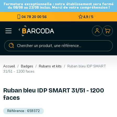
Fermeture exceptionnelle : notre établissement sera fermé
du 08/08 au 23/08 inclus. Merci de votre compréhension !
04 78 20 00 56
4,9 / 5
Accueil
Badges
Rubans et kits
Ruban bleu IDP SMART
31/51 - 1200 faces
Ruban bleu IDP SMART 31/51 - 1200
faces
659372