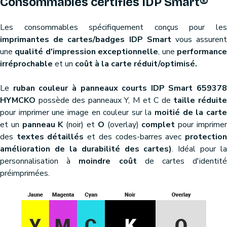
Consommables certifiés IDP Smart®
Les consommables spécifiquement conçus pour les
imprimantes de cartes/badges IDP Smart
vous assuren
une
qualité d'impression exceptionnelle
, une
performanc
irréprochable
et un
coût à la carte réduit/optimisé.
Le
ruban couleur à panneaux courts IDP Smart 659378
HYMCKO
possède des panneaux Y, M et C de
taille réduit
pour imprimer une image en couleur sur la
moitié de la cart
et un
panneau K
(noir) et
O
(overlay)
complet
pour imprime
des
textes détaillés
et des codes-barres avec
protectio
amélioration de la durabilité des cartes)
. Idéal pour la
personnalisation à
moindre coût
de cartes d'identit
préimprimées.