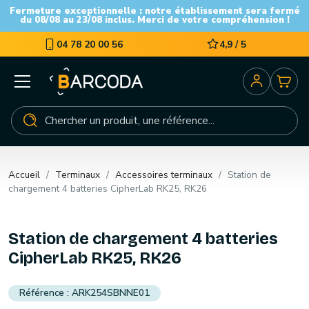
Fermeture exceptionnelle : notre établissement sera fermé
du 08/08 au 23/08 inclus. Merci de votre compréhension !
04 78 20 00 56
4,9 / 5
Accueil
Terminaux
Accessoires terminaux
Station de
chargement 4 batteries CipherLab RK25, RK26
Station de chargement 4 batteries
CipherLab RK25, RK26
ARK254SBNNE01