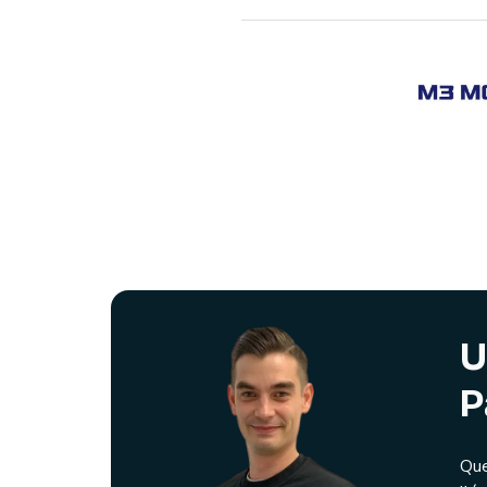
U
P
Que