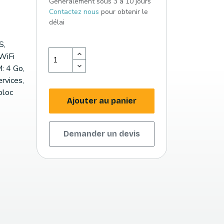
Généralement sous 3 à 10 jours
Contactez nous
pour obtenir le
délai
S,
WiFi
: 4 Go,
ervices,
bloc
Ajouter au panier
Demander un devis