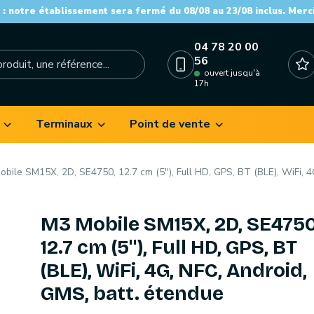
: notre établissement sera fermé du 08/08 au 23/08 inclus. Merc
04 78 20 00
56
ouvert jusqu'à
17h
Terminaux
Point de vente
bile SM15X, 2D, SE4750, 12.7 cm (5''), Full HD, GPS, BT (BLE), WiFi, 4
M3 Mobile SM15X, 2D, SE4750
12.7 cm (5''), Full HD, GPS, BT
(BLE), WiFi, 4G, NFC, Android,
GMS, batt. étendue