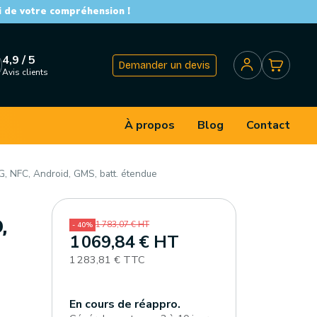
i de votre compréhension !
4,9 / 5
Demander un devis
Avis clients
À propos
Blog
Contact
G, NFC, Android, GMS, batt. étendue
,
1 783,07 € HT
- 40%
1 069,84 € HT
1 283,81 € TTC
En cours de réappro.