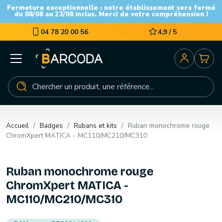
Fermeture exceptionnelle : notre établissement sera fermé
du 08/08 au 23/08 inclus. Merci de votre compréhension !
04 78 20 00 56
4,9 / 5
Accueil
Badges
Rubans et kits
Ruban monochrome rouge
ChromXpert MATICA - MC110/MC210/MC310
Ruban monochrome rouge
ChromXpert MATICA -
MC110/MC210/MC310