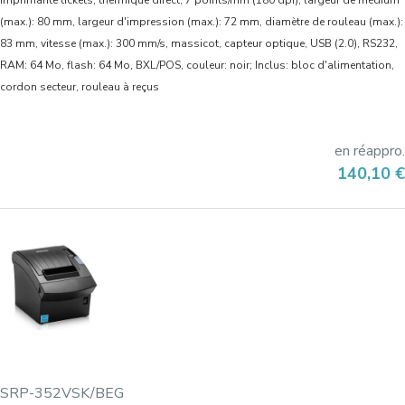
Imprimante tickets, thermique direct, 7 points/mm (180 dpi), largeur de médium
(max.): 80 mm, largeur d'impression (max.): 72 mm, diamètre de rouleau (max.):
83 mm, vitesse (max.): 300 mm/s, massicot, capteur optique, USB (2.0), RS232,
RAM: 64 Mo, flash: 64 Mo, BXL/POS, couleur: noir; Inclus: bloc d'alimentation,
cordon secteur, rouleau à reçus
en réappro.
Prix
140,10 €
SRP-352VSK/BEG