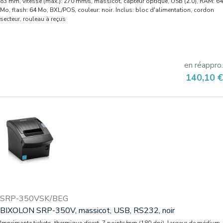
83 mm, vitesse (max.): 270 mm/s, massicot, capteur optique, USB (2.0), RAM: 64
Mo, flash: 64 Mo, BXL/POS, couleur: noir. Inclus: bloc d'alimentation, cordon
secteur, rouleau à reçus
en réappro.
Prix
140,10 €
SRP-350VSK/BEG
BIXOLON SRP-350V, massicot, USB, RS232, noir