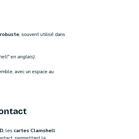
 robuste
, souvent utilisé dans
ell" en anglais).
mble, avec un espace au
ontact
ID
, les
cartes Clamshell
contact, permettant la