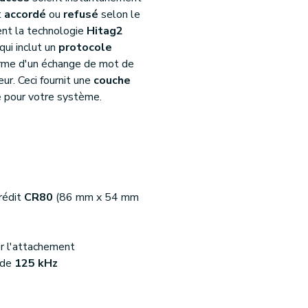
t
accordé
ou
refusé
selon le
ent la technologie
Hitag2
qui inclut un
protocole
rme d'un échange de mot de
eur. Ceci fournit une
couche
é
pour votre système.
rédit
CR80
(86 mm x 54 mm
er l'attachement
 de
125 kHz