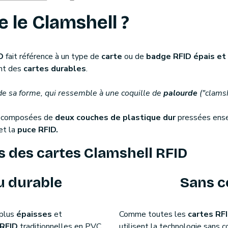
e le Clamshell ?
D
fait référence à un type de
carte
ou de
badge RFID épais et
nt des
cartes durables
.
de sa forme, qui ressemble à une coquille de
palourde
("clamsh
t composées de
deux couches de plastique dur
pressées ense
et la
puce RFID.
s des cartes Clamshell RFID
u durable
Sans c
plus
épaisses
et
Comme toutes les
cartes RF
 RFID
traditionnelles en PVC,
utilisent la technologie sans 