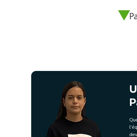
U
P
Que
l'é
dev