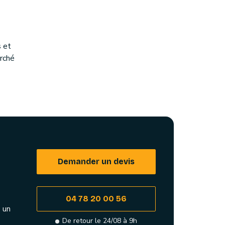
 et
arché
Demander un devis
04 78 20 00 56
 un
De retour le 24/08 à 9h