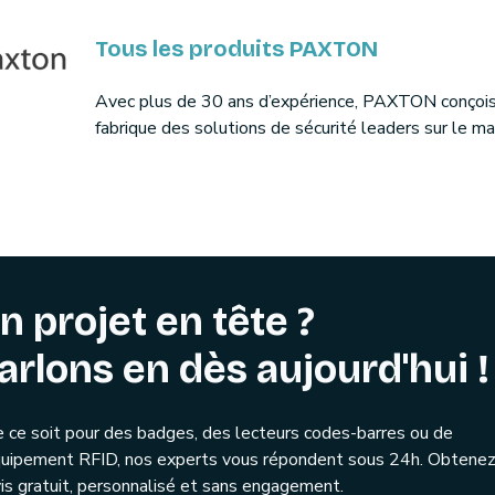
Tous les produits PAXTON
Avec plus de 30 ans d’expérience, PAXTON conçois
fabrique des solutions de sécurité leaders sur le m
n projet en tête ?
arlons en dès aujourd'hui !
 ce soit pour des badges, des lecteurs codes-barres ou de
quipement RFID, nos experts vous répondent sous 24h. Obtenez
is gratuit, personnalisé et sans engagement.