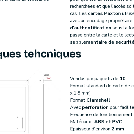
recherchées et que l'accès soi
cas. Les
cartes Paxton
utilis
avec un encodage propriétaire 
d'authentification
sous la fo
passe entre la carte et le lect
supplémentaire de sécurit
iques tehcniques
Vendus par paquets de
10
Format standard de carte de c
x 1,8 mm)
Format
Clamshell
Avec
perforation
pour facilit
Fréquence de fonctionnement
Matériaux :
ABS et PVC
Epaisseur d'environ
2 mm