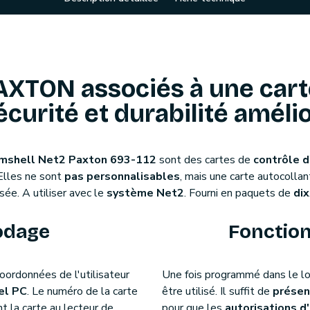
AXTON associés à une cart
écurité et durabilité améli
amshell Net2 Paxton 693-112
sont des cartes de
contrôle d
 Elles ne sont
pas personnalisables
, mais une carte autocolla
sée. A utiliser avec le
système Net2
. Fourni en paquets de
dix
odage
Fonctio
oordonnées de l'utilisateur
Une fois programmé dans le log
iel PC
. Le numéro de la carte
être utilisé. Il suffit de
présen
t la carte au lecteur de
pour que les
autorisations d