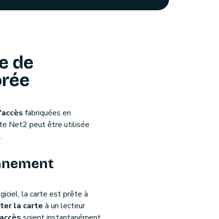
e de
orée
'accès
fabriquées en
nte Net2 peut être utilisée
.
nnement
iciel, la carte est prête à
ter la carte
à un lecteur
'accès
soient instantanément