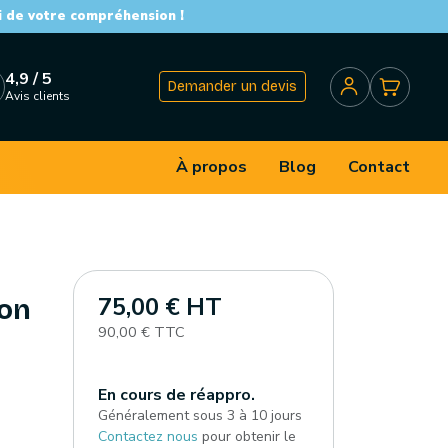
i de votre compréhension !
4,9 / 5
Demander un devis
Avis clients
À propos
Blog
Contact
75,00 € HT
ton
90,00 € TTC
En cours de réappro.
Généralement sous 3 à 10 jours
Contactez nous
pour obtenir le