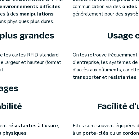
environnements difficiles
communication via des
ondes 
ses à des
manipulations
généralement pour des
systè
ons physiques plus dures.
plus grandes
Usage 
e les cartes RFID standard,
On les retrouve fréquemment 
 largeur et hauteur (format
d'entreprise, les systèmes de 
it.
d'accès aux bâtiments, car ell
transporter
et
résistantes
.
ages
bilité
Facilité d'
ment
résistantes à l'usure
,
Elles sont souvent équipées d
 physiques
.
à un
porte-clés
ou un
cordon