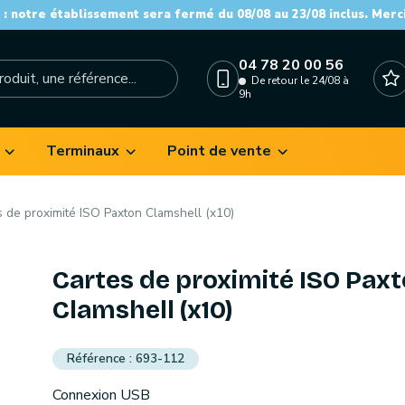
: notre établissement sera fermé du 08/08 au 23/08 inclus. Merc
04 78 20 00 56
De retour le 24/08 à
9h
Terminaux
Point de vente
s de proximité ISO Paxton Clamshell (x10)
Cartes de proximité ISO Pax
Clamshell (x10)
693-112
Connexion USB