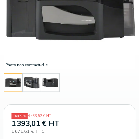
Photo non contractuelle
4 433,52 € HT
- 68,58%
1 393,01 € HT
1 671,61 € TTC