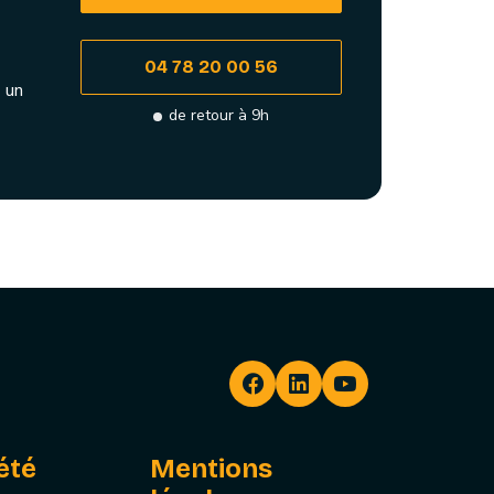
04 78 20 00 56
 un
de retour à 9h
été
Mentions