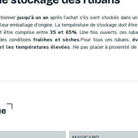
ctionner
jusqu'à un an
après l'achat s'ils sont stockés dans 
s leur emballage d'origine. La température de stockage doit êtr
oit être comprise entre
35 et 65%
. Une fois ouverts, ces ru
des conditions
fraîches et sèches
.Pour tous ces rubans,
év
é et les températures élevées
. Ne pas placer à proximité d
ue
MAGICARD