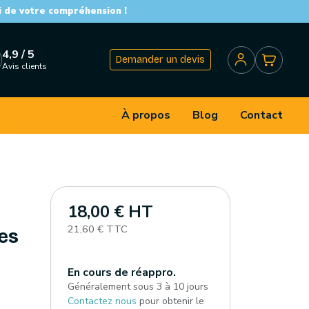
i de votre compréhension !
4,9 / 5
Demander un devis
Avis clients
À propos
Blog
Contact
18,00 € HT
21,60 € TTC
ces
En cours de réappro.
Généralement sous 3 à 10 jours
Contactez nous
pour obtenir le