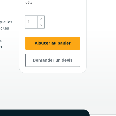
délai
que les
c les
o,
Ajouter au panier
E+
Demander un devis