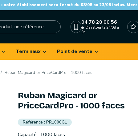
: notre établissement sera fermé du 08/08 au 23/08 inclus. Merc
04 78 20 00 56
De retour le 24/08 à
9h
Terminaux
Point de vente
Ruban Magicard or PriceCardPro - 1000 faces
Ruban Magicard or
PriceCardPro - 1000 faces
PR1000GL
Capacité : 1000 faces