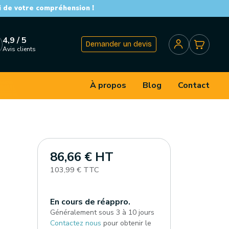
i de votre compréhension !
4,9 / 5
Demander un devis
Avis clients
À propos
Blog
Contact
86,66 € HT
103,99 € TTC
En cours de réappro.
Généralement sous 3 à 10 jours
Contactez nous
pour obtenir le