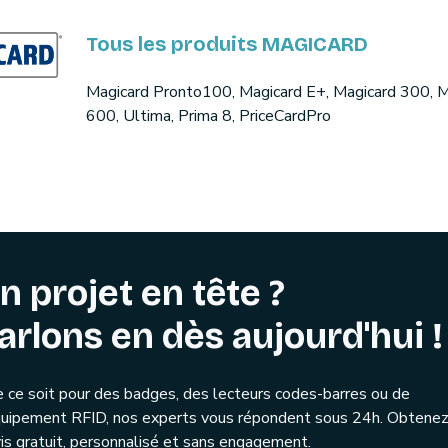
Tous les produits MAGICARD
Magicard Pronto100, Magicard E+, Magicard 300, M
600, Ultima, Prima 8, PriceCardPro
n projet en tête ?
arlons en dès aujourd'hui !
 ce soit pour des badges, des lecteurs codes-barres ou de
quipement RFID, nos experts vous répondent sous 24h. Obtenez
is gratuit, personnalisé et sans engagement.