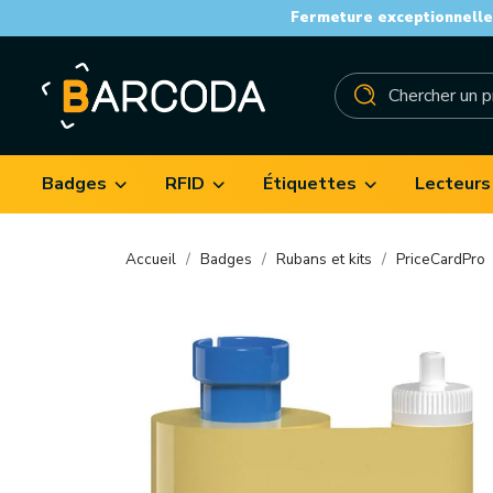
Fermeture exceptionnelle 
Badges
RFID
Étiquettes
Lecteurs
Accueil
Badges
Rubans et kits
PriceCardPro