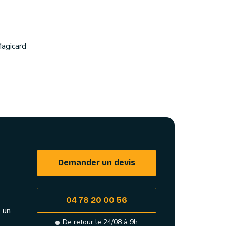
agicard
Demander un devis
04 78 20 00 56
 un
De retour le 24/08 à 9h