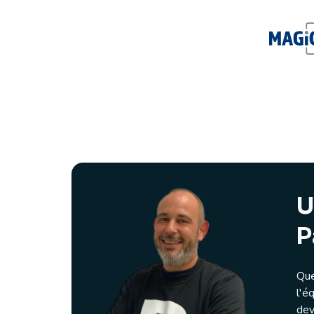
U
P
Que
l'é
dev