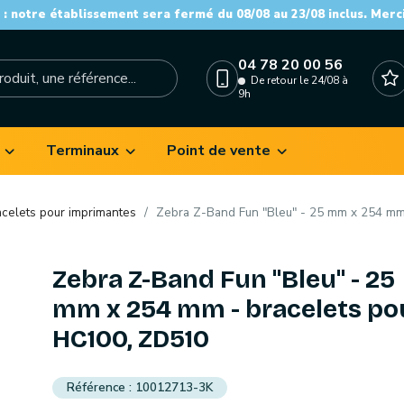
: notre établissement sera fermé du 08/08 au 23/08 inclus. Merc
04 78 20 00 56
De retour le 24/08 à
9h
Terminaux
Point de vente
acelets pour imprimantes
Zebra Z-Band Fun "Bleu" - 25 mm x 254 mm
Zebra Z-Band Fun "Bleu" - 25
mm x 254 mm - bracelets po
HC100, ZD510
10012713-3K