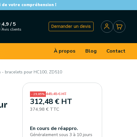
i de votre compréhension !
4,9 / 5
Demander un devis
Avis clients
À propos
Blog
Contact
 - bracelets pour HC100, ZD510
445,45 € HT
- 29,85%
312,48 € HT
ur
374,98 € TTC
En cours de réappro.
Généralement sous 3 à 10 jours