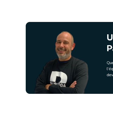
U
P
Que
l'é
dev