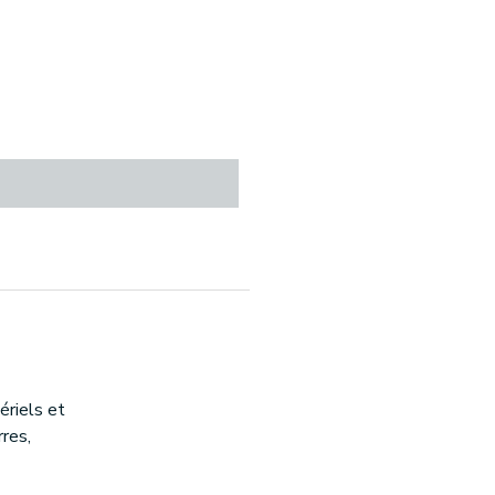
riels et
rres,