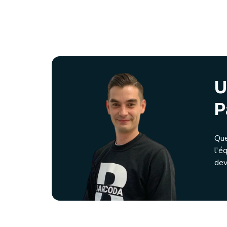
U
P
Que
l'é
dev