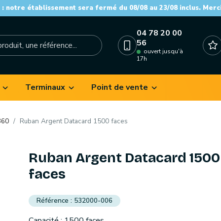
: notre établissement sera fermé du 08/08 au 23/08 inclus. Merc
04 78 20 00
56
ouvert jusqu'à
17h
Terminaux
Point de vente
360
Ruban Argent Datacard 1500 faces
Ruban Argent Datacard 1500
faces
532000-006
Capacité : 1500 faces