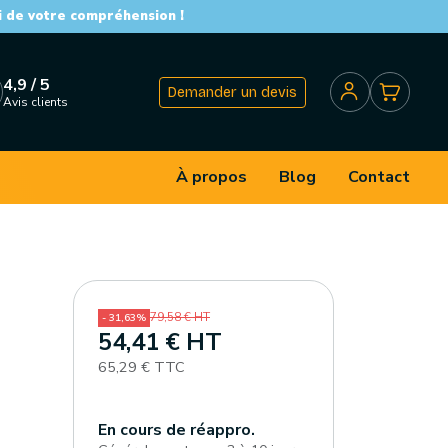
i de votre compréhension !
4,9 / 5
Demander un devis
Avis clients
À propos
Blog
Contact
79,58 € HT
- 31,63%
54,41 € HT
65,29 € TTC
En cours de réappro.