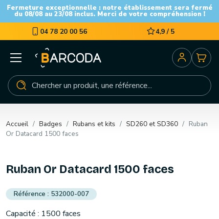
Fermeture exceptionnelle : notre établissement sera fermé
du 08/08 au 23/08 inclus. Merci de votre compréhension !
04 78 20 00 56
4,9 / 5
Accueil
Badges
Rubans et kits
SD260 et SD360
Ruban
Or Datacard 1500 faces
Ruban Or Datacard 1500 faces
532000-007
Capacité : 1500 faces