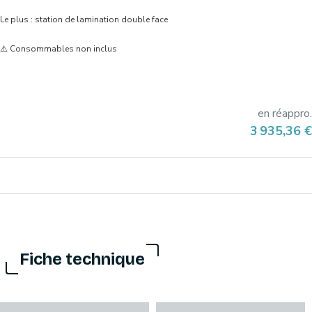
Le plus : station de lamination double face
⚠️ Consommables non inclus
en réappro.
Prix
3 935,36 €
Fiche technique