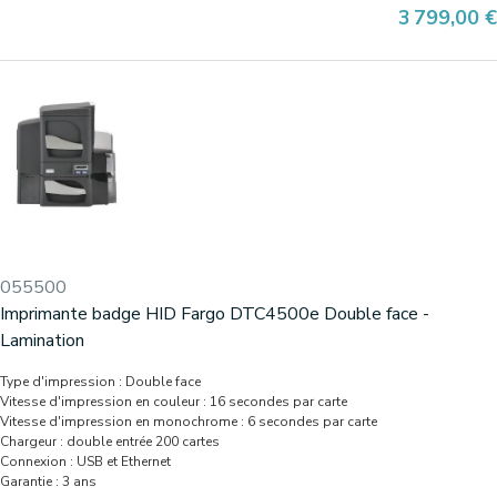
Prix
3 799,00 €
055500
Imprimante badge HID Fargo DTC4500e Double face -
Lamination
Type d'impression : Double face
Vitesse d'impression en couleur : 16 secondes par carte
Vitesse d'impression en monochrome : 6 secondes par carte
Chargeur : double entrée 200 cartes
Connexion : USB et Ethernet
Garantie : 3 ans