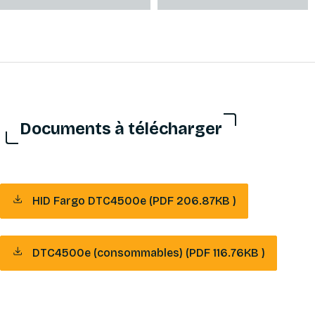
Documents à télécharger
HID Fargo DTC4500e (PDF 206.87KB )
DTC4500e (consommables) (PDF 116.76KB )