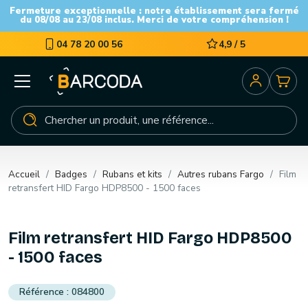
Fermeture exceptionnelle : notre établissement sera fermé
du 08/08 au 23/08 inclus. Merci de votre compréhension !
04 78 20 00 56
4,9 / 5
Accueil
Badges
Rubans et kits
Autres rubans Fargo
Film
retransfert HID Fargo HDP8500 - 1500 faces
Film retransfert HID Fargo HDP8500
- 1500 faces
084800