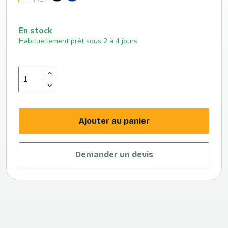
(tr)
roi
(661
c)
En stock
Habituellement prêt sous 2 à 4 jours
Ajouter au panier
Demander un devis