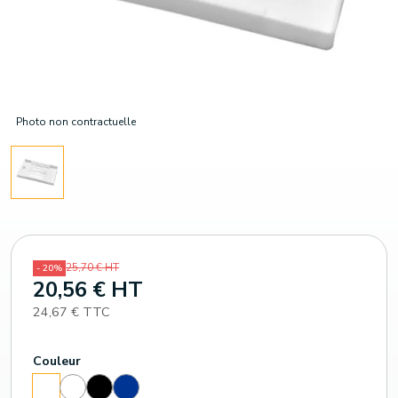
Photo non contractuelle
25,70 € HT
- 20%
20,56 € HT
24,67 € TTC
Couleur
Translucide
Noir
Bleu
Blanc