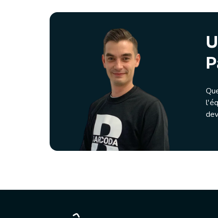
U
P
Que
l'é
dev