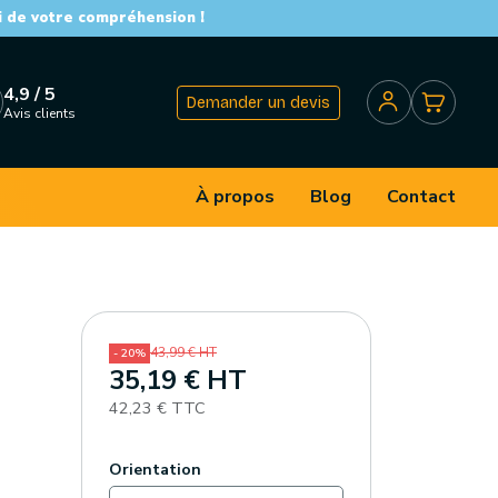
i de votre compréhension !
4,9 / 5
Demander un devis
Avis clients
À propos
Blog
Contact
43,99 € HT
- 20%
35,19 € HT
42,23 € TTC
Orientation