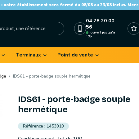
: notre établissement sera fermé du 08/08 au 23/08 inclus. Merc
04 78 20 00
56
ouvert jusqu'à
17h
Terminaux
Point de vente
dge
IDS61 - porte-badge souple hermétique
IDS61 - porte-badge souple
hermétique
1453010
Conditionnement : lot de 100