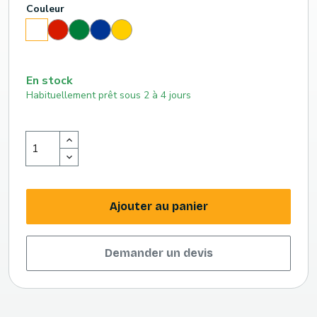
Couleur
Rouge
Vert
Bleu
Jaune
Blanc
(186
(348
roi
(116
c)
c)
(661
c)
c)
En stock
Habituellement prêt sous 2 à 4 jours
Ajouter au panier
Demander un devis